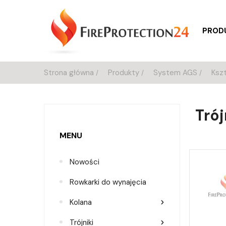
PROD
Strona główna
Produkty
System AGS
Kszt
Trój
MENU
Nowości
Rowkarki do wynajęcia
Kolana
Trójniki