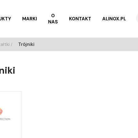
O
UKTY
MARKI
KONTAKT
ALINOX.PL
NAS
ałtki
Trójniki
niki