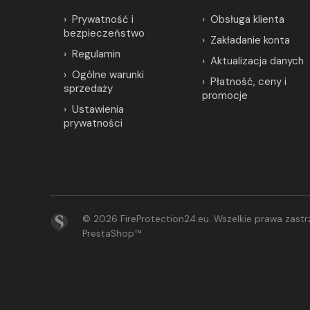
Prywatność i
Obsługa klienta
bezpieczeństwo
Zakładanie konta
Regulamin
Aktualizacja danych
Ogólne warunki
Płatność, ceny i
sprzedaży
promocje
Ustawienia
prywatności
© 2026 FireProtection24.eu. Wszelkie prawa zas
PrestaShop™