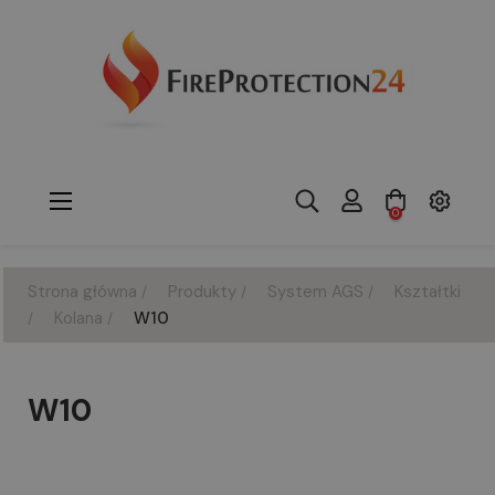
Toggle
☰
0
navigation
Strona główna
Produkty
System AGS
Kształtki
Kolana
W10
W10