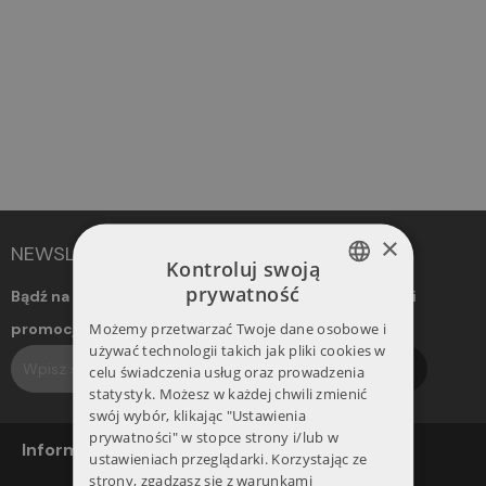
×
NEWSLETTER
Kontroluj swoją
prywatność
Bądź na bieżąco! Otrzymuj informacje o nowościach i
POLISH
Możemy przetwarzać Twoje dane osobowe i
promocjach. Dołącz do naszego newslettera.
ENGLISH
używać technologii takich jak pliki cookies w
Subskrybuj
celu świadczenia usług oraz prowadzenia
statystyk. Możesz w każdej chwili zmienić
swój wybór, klikając "Ustawienia
prywatności" w stopce strony i/lub w
Informacje
ustawieniach przeglądarki. Korzystając ze
strony, zgadzasz się z warunkami