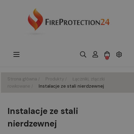
Toggle
☰
0
navigation
Strona główna
Produkty
Łączniki, złączki
rowkowane
Instalacje ze stali nierdzewnej
Instalacje ze stali
nierdzewnej