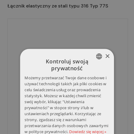
Łącznik elastyczny ze stali typu 316 Typ 77S
×
Kontroluj swoją
prywatność
POLISH
Możemy przetwarzać Twoje dane osobowe i
ENGLISH
używać technologii takich jak pliki cookies w
celu świadczenia usług oraz prowadzenia
statystyk. Możesz w każdej chwili zmienić
swój wybór, klikając "Ustawienia
prywatności" w stopce strony i/lub w
ustawieniach przeglądarki. Korzystając ze
strony, zgadzasz się z warunkami
przetwarzania danych osobowych zawartymi
w polityce prywatności.
Dowiedz się więcej »