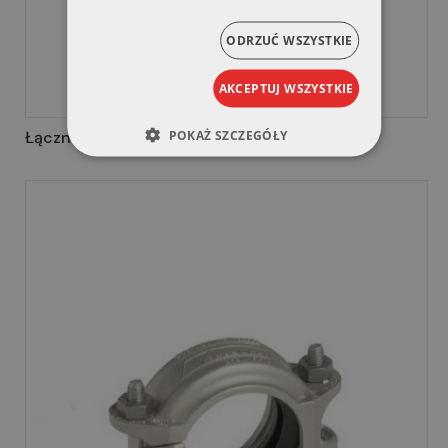
ODRZUĆ WSZYSTKIE
AKCEPTUJ WSZYSTKIE
POKAŻ SZCZEGÓŁY
Łącznik sztywny ze stali Duplex Typ 489DX