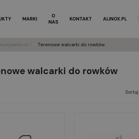
O
UKTY
MARKI
KONTAKT
ALINOX.PL
NAS
towywania rur
Terenowe walcarki do rowków
enowe walcarki do rowków
Sortuj