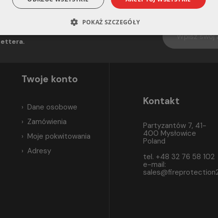
POKAŻ SZCZEGÓŁY
uj informacje o nowościach i promocjach.
ettera.
Twoje konto
Kontakt
Dane osobowe
Zamówienia
Partyzantów 7, 41-
400 Mysłowice
Moje pokwitowania
Poland
Adresy
tel. +48 32 76 58 102
e-mail:
sales@fireprotection