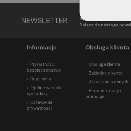
NEWSLETTER
Bądź na bieżąco! Otrzym
Dołącz do naszego newsl
Informacje
Obsługa klienta
Prywatność i
Obsługa klienta
bezpieczeństwo
Zakładanie konta
Regulamin
Aktualizacja danych
Ogólne warunki
Płatność, ceny i
sprzedaży
promocje
Ustawienia
prywatności