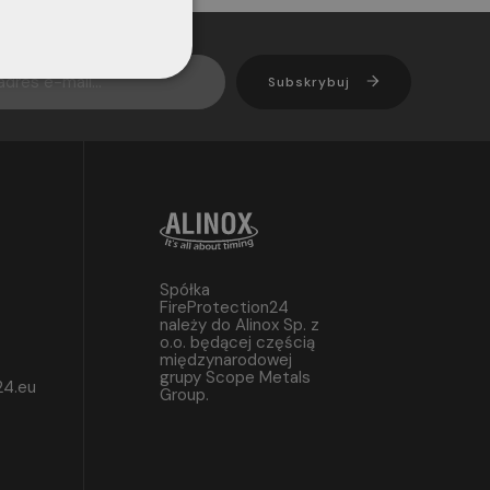
Subskrybuj
Spółka
FireProtection24
należy do Alinox Sp. z
o.o. będącej częścią
międzynarodowej
grupy Scope Metals
24.eu
Group.