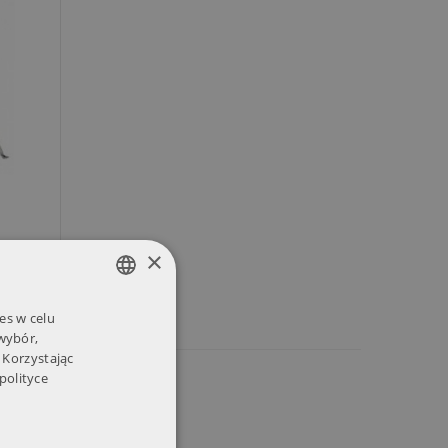
×
es w celu
POLISH
 wybór,
ENGLISH
 Korzystając
polityce