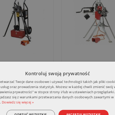
we walcarki do rowków
VE272SFS
Kontroluj swoją prywatność
/VE107 GROOVE‑N‑GO
twarzać Twoje dane osobowe i używać technologii takich jak pliki cooki
 usług oraz prowadzenia statystyk. Możesz w każdej chwili zmienić swój
tawienia prywatności" w stopce strony i/lub w ustawieniach przeglądarki.
zgadzasz się z warunkami przetwarzania danych osobowych zawartymi w 
 1-2 z 2 pozycji
.
Dowiedz się więcej »
ODRZUĆ WSZYSTKIE
AKCEPTUJ WSZYSTKIE