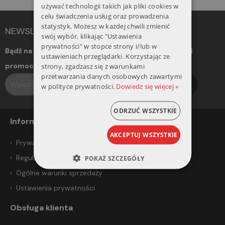
ENGLISH
używać technologii takich jak pliki cookies w
celu świadczenia usług oraz prowadzenia
statystyk. Możesz w każdej chwili zmienić
NEWSLETTER
swój wybór, klikając "Ustawienia
prywatności" w stopce strony i/lub w
Bądź na bieżąco! Otrzymuj informacje o nowościach i
ustawieniach przeglądarki. Korzystając ze
promocjach. Dołącz do naszego newslettera.
strony, zgadzasz się z warunkami
przetwarzania danych osobowych zawartymi
Subskrybuj
w polityce prywatności.
Dowiedz się więcej »
ODRZUĆ WSZYSTKIE
Informacje
AKCEPTUJ WSZYSTKIE
Prywatność i bezpieczeństwo
Regulamin
POKAŻ SZCZEGÓŁY
Ogólne warunki sprzedaży
Ustawienia prywatności
Obsługa klienta