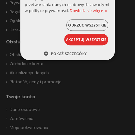
Prywatność i bezpieczeństwo
przetwarzania danych osobowych zawartymi
w polityce prywatności.
Dowiedz się więcej »
Regulamin
Ogólne warunki sprzedaży
ODRZUĆ WSZYSTKIE
Ustawienia prywatności
AKCEPTUJ WSZYSTKIE
Obsługa klienta
POKAŻ SZCZEGÓŁY
Obsługa klienta
Zakładanie konta
Aktualizacja danych
Płatność, ceny i promocje
Twoje konto
Dane osobowe
Zamówienia
Moje pokwitowania