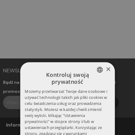
×
NEWSLETTER
Kontroluj swoją
prywatność
Bądź na bieżąco! Otrzymuj informacje o nowościach i
POLISH
Możemy przetwarzać Twoje dane osobowe i
promocjach. Dołącz do naszego newslettera.
ENGLISH
używać technologii takich jak pliki cookies w
Subskrybuj
celu świadczenia usług oraz prowadzenia
statystyk. Możesz w każdej chwili zmienić
swój wybór, klikając "Ustawienia
prywatności" w stopce strony i/lub w
Informacje
ustawieniach przeglądarki. Korzystając ze
strony, zgadzasz się z warunkami