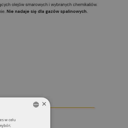
ących olejów smarowych i wybranych chemikaliów.
nie.
Nie nadaje się dla gazów spalinowych.
×
es w celu
POLISH
 wybór,