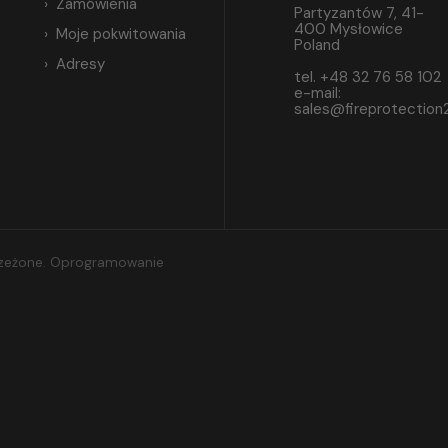
Zamówienia
Partyzantów 7, 41-
400 Mysłowice
Moje pokwitowania
Poland
Adresy
tel. +48 32 76 58 102
e-mail:
sales@fireprotection
trzeżone. Oprogramowanie