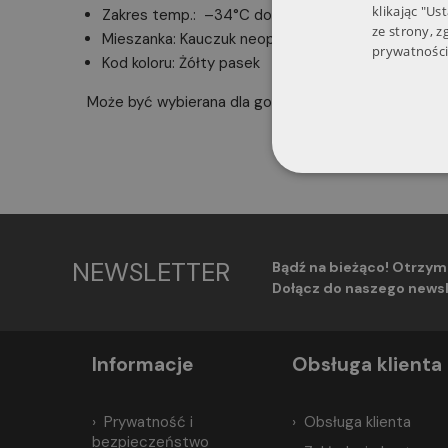
klikając "Us
Zakres temp.: –34°C do +82°C
ze strony, 
Mieszanka: Kauczuk neoprenowy
prywatności
Kod koloru: Żółty pasek
Może być wybierana dla gorących olejów smarowych 
NEWSLETTER
Bądź na bieżąco! Otrzym
Dołącz do naszego newsl
Informacje
Obsługa klienta
Prywatność i
Obsługa klienta
bezpieczeństwo