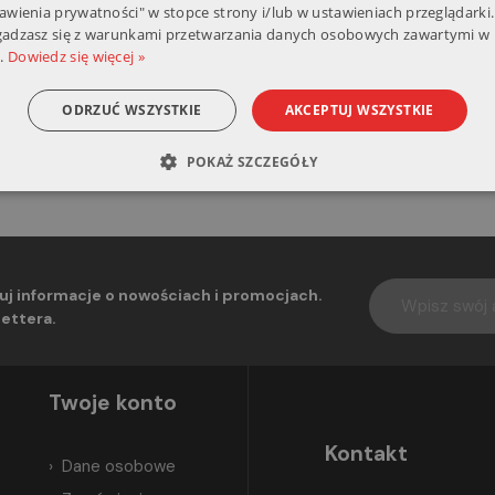
tawienia prywatności" w stopce strony i/lub w ustawieniach przeglądarki.
zgadzasz się z warunkami przetwarzania danych osobowych zawartymi w 
.
Dowiedz się więcej »
ODRZUĆ WSZYSTKIE
AKCEPTUJ WSZYSTKIE
i wybranych chemikaliów. Dobra odporność na utlenianie.
Nie nad
POKAŻ SZCZEGÓŁY
uj informacje o nowościach i promocjach.
ettera.
Twoje konto
Kontakt
Dane osobowe