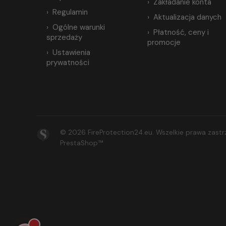
Zakładanie konta
Regulamin
Aktualizacja danych
Ogólne warunki
Płatność, ceny i
sprzedaży
promocje
Ustawienia
prywatności
© 2026 FireProtection24.eu. Wszelkie prawa zas
PrestaShop™