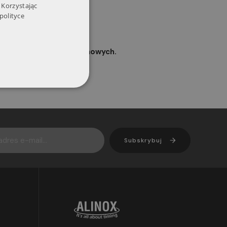
ENGLISH
 Korzystając
polityce
aje się dla gazów spalinowych.
Subskrybuj