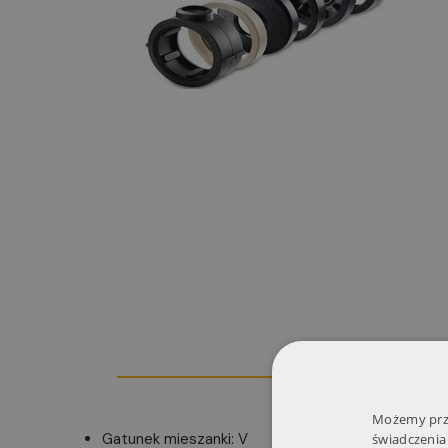
Możemy prze
Gatunek mieszanki: V
świadczenia