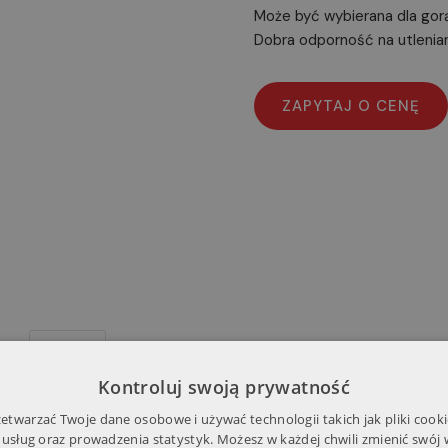
Może być wybierana dla gor
Dobra odporność na utlenia
Opis
Szczegóły produktu
Opinie
Kontroluj swoją prywatność
twarzać Twoje dane osobowe i używać technologii takich jak pliki cooki
 usług oraz prowadzenia statystyk. Możesz w każdej chwili zmienić swój