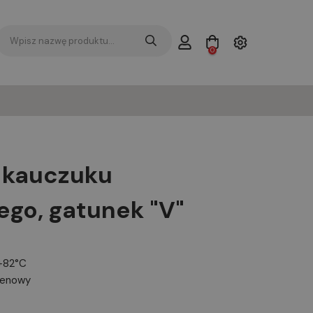
0
z kauczuku
go, gatunek "V"
+82°C
renowy