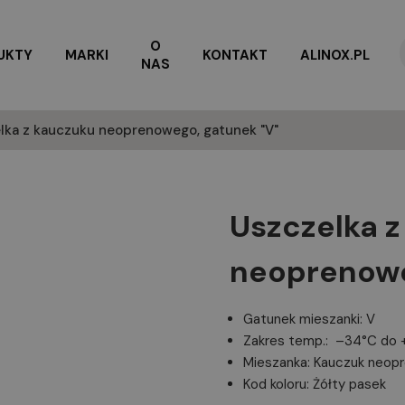
O
UKTY
MARKI
KONTAKT
ALINOX.PL
NAS
lka z kauczuku neoprenowego, gatunek "V"
Uszczelka 
neoprenowe
Gatunek mieszanki: V
Zakres temp.: –34°C do 
Mieszanka: Kauczuk neop
Kod koloru: Żółty pasek