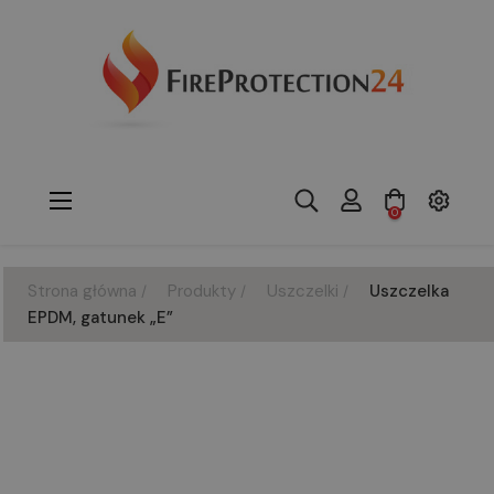
Toggle
☰
0
navigation
Strona główna
Produkty
Uszczelki
Uszczelka
EPDM, gatunek „E”