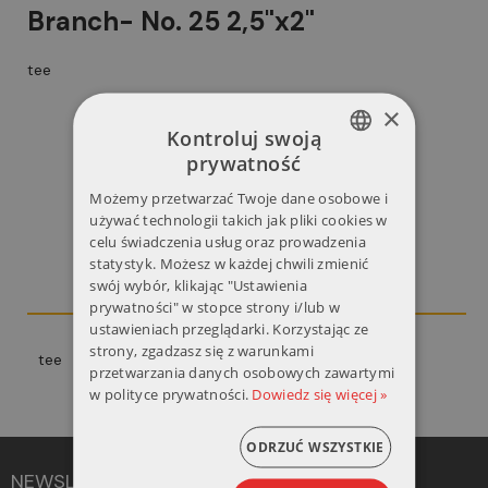
Branch- No. 25 2,5"x2"
tee
×
Kontroluj swoją
prywatność
POLISH
Możemy przetwarzać Twoje dane osobowe i
Opis
ENGLISH
używać technologii takich jak pliki cookies w
celu świadczenia usług oraz prowadzenia
Szczegóły produktu
statystyk. Możesz w każdej chwili zmienić
swój wybór, klikając "Ustawienia
Opinie
prywatności" w stopce strony i/lub w
ustawieniach przeglądarki. Korzystając ze
strony, zgadzasz się z warunkami
tee
przetwarzania danych osobowych zawartymi
w polityce prywatności.
Dowiedz się więcej »
ODRZUĆ WSZYSTKIE
NEWSLETTER