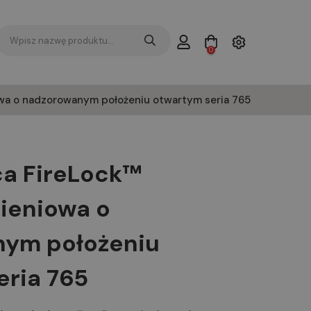
0
wa o nadzorowanym położeniu otwartym seria 765
ca FireLock™
ieniowa o
ym położeniu
eria 765