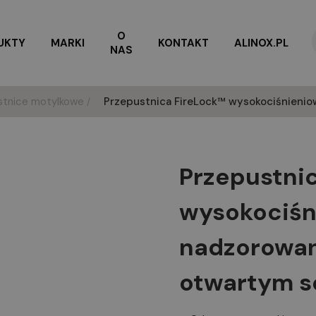
O
UKTY
MARKI
KONTAKT
ALINOX.PL
NAS
stnice motylkowe
Przepustnica FireLock™ wysokociśnienio
Przepustni
wysokociśn
nadzorowan
otwartym s