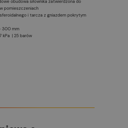
dowe obudowa siłownika zatwierdzona do
i w pomieszczeniach
 sferoidalnego i tarcza z gniazdem pokrytym
0 – 300 mm
17 kPa | 25 barów