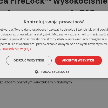
ica FireLock™ wysokociśni
niu otwartym seria 765
Kontroluj swoją prywatność
ne produkty zapewniające szybsze i łatwiejsze łączenie systemó
 montażu, zmniejszając liczbę części poprzez opracowywanie un
twarzać Twoje dane osobowe i używać technologii takich jak pliki cooki
 usług oraz prowadzenia statystyk. Możesz w każdej chwili zmienić swój
sko. Dowód tych działań można zobaczyć w module kolumny wodne
tawienia prywatności" w stopce strony i/lub w ustawieniach przeglądarki.
mowym.
zgadzasz się z warunkami przetwarzania danych osobowych zawartymi w 
.
Dowiedz się więcej »
ck™ wysokociśnieniowa o 
ODRZUĆ WSZYSTKIE
AKCEPTUJ WSZYSTKIE
eria 765
POKAŻ SZCZEGÓŁY
zatwierdzona do stosowania na zewnątrz i w pomieszczeniach
 z gniazdem pokrytym kauczukiem nitrylowym