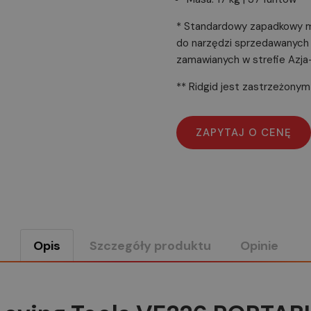
* Standardowy zapadkowy m
do narzędzi sprzedawanych w
zamawianych w strefie Azja-
** Ridgid jest zastrzeżon
Opis
Szczegóły produktu
Opinie