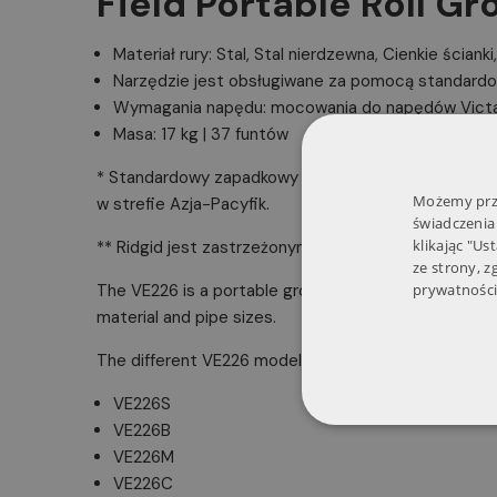
Field Portable Roll 
Materiał rury: Stal, Stal nierdzewna, Cienkie ściank
Narzędzie jest obsługiwane za pomocą standar
Wymagania napędu: mocowania do napędów Victau
Masa: 17 kg | 37 funtów
* Standardowy zapadkowy mechanizm napędowy 9,5mm
Możemy prze
w strefie Azja-Pacyfik.
świadczenia
klikając "Us
** Ridgid jest zastrzeżonym znakiem towarowym fi
ze strony, 
The VE226 is a portable grooving tool that mounts t
prywatności
material and pipe sizes.
The different VE226 model names are as follows:
VE226S
VE226B
VE226M
VE226C