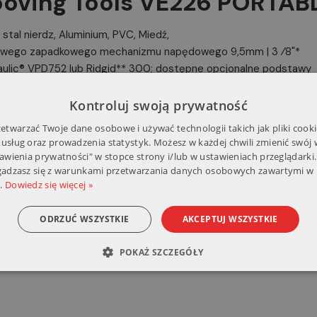
Grooving Tools VE226 PORT
i, stal nierdz, Aluminium, PVC, Miedź,
dowego zapadkowego mechanizmu napędowego 9,5mm | 3 ⁄8"*
lic® VPD752 lub Ridgid** 300; dostępne opcjonalne podstawy
Kontroluj swoją prywatność
 | 3 ⁄8" jest dołączony do narzędzi sprzedawanych w strefie E
twarzać Twoje dane osobowe i używać technologii takich jak pliki cooki
 usług oraz prowadzenia statystyk. Możesz w każdej chwili zmienić swój
tawienia prywatności" w stopce strony i/lub w ustawieniach przeglądarki.
rmy Ridge Tool Company
zgadzasz się z warunkami przetwarzania danych osobowych zawartymi w 
o a Victaulic VPD752 or Ridgid* 300 power drive. There are 7 va
.
Dowiedz się więcej »
ODRZUĆ WSZYSTKIE
AKCEPTUJ WSZYSTKIE
POKAŻ SZCZEGÓŁY