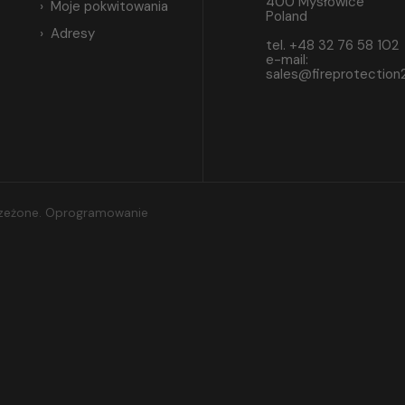
400 Mysłowice
Moje pokwitowania
Poland
Adresy
tel. +48 32 76 58 102
e-mail:
sales@fireprotection
trzeżone. Oprogramowanie