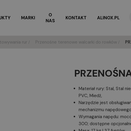
O
UKTY
MARKI
KONTAKT
ALINOX.PL
NAS
towywania rur
Przenośne terenowe walcarki do rowków
PR
PRZENOŚNA
Materiał rury: Stal, Stal n
PVC, Miedź,
Narzędzie jest obsługi
mechanizmu napędowego 
Wymagania napędu: mocow
300; dostępne opcjonal
Masa: 17 kg | 37 funtów