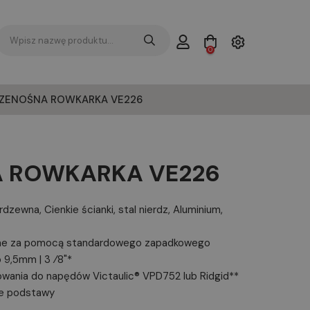
0
ZENOŚNA ROWKARKA VE226
 ROWKARKA VE226
ierdzewna, Cienkie ścianki, stal nierdz, Aluminium,
wane za pomocą standardowego zapadkowego
9,5mm | 3 ⁄8"*
ania do napędów Victaulic® VPD752 lub Ridgid**
ne podstawy