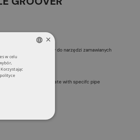
ABLE GROOVER
×
MEA‑I; nie jest dołączony do narzędzi zamawianych
es w celu
POLISH
 wybór,
ENGLISH
 Korzystając
polityce
rying models that coordinate with specifc pipe