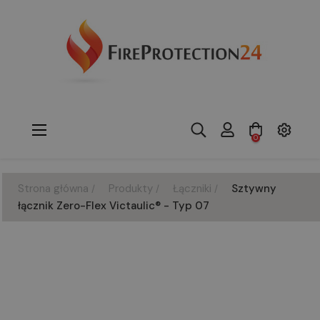
Toggle
☰
0
navigation
Strona główna
Produkty
Łączniki
Sztywny
łącznik Zero-Flex Victaulic® - Typ 07