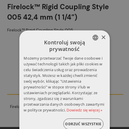
Firelock™ Rigid Coupling Style
005 42,4 mm (1 1/4”)
Firelock™ Rigid Coupling Style 005
×
Kontroluj swoją
prywatność
POLISH
Możemy przetwarzać Twoje dane osobowe i
ENGLISH
używać technologii takich jak pliki cookies w
Opis
celu świadczenia usług oraz prowadzenia
statystyk. Możesz w każdej chwili zmienić
Szczegóły produktu
swój wybór, klikając "Ustawienia
prywatności" w stopce strony i/lub w
Opinie
ustawieniach przeglądarki. Korzystając ze
strony, zgadzasz się z warunkami
przetwarzania danych osobowych zawartymi
Firelock™ Rigid Coupling Style 005
w polityce prywatności.
Dowiedz się więcej »
ODRZUĆ WSZYSTKIE