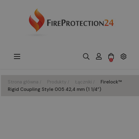
Toggle
☰
0
navigation
Strona główna
Produkty
Łączniki
Firelock™
Rigid Coupling Style 005 42,4 mm (1 1/4”)