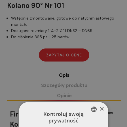
Kolano 90° Nr 101
Wstępnie zmontowane, gotowe do natychmiastowego
montażu
Dostępne rozmiary 1 ¼–2 ½" | DN32 – DN65
Do ciśnienia 365 psi | 25 barów
Opis
Szczegóły produktu
Opinie
×
FireLock™ Installation-Ready™
Kontroluj swoją
prywatność
Kolano 90° Nr 101
POLISH