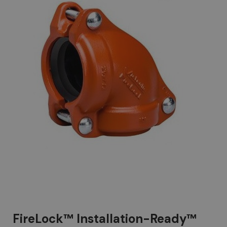
FireLock™ Installation-Ready™