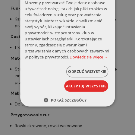
Możemy przetwarzać Twoje dane osobowe i
ENGLISH
Funkcja
używać technologii takich jak pliki cookies w
celu świadczenia usług oraz prowadzenia
Kształtki rurowe Installation-Ready™ do systemów
statystyk. Możesz w każdej chwili zmienić
przeciwpożarowych
swój wybór, klikając "Ustawienia
prywatności" w stopce strony i/lub w
Dostępne rozmiary
ustawieniach przeglądarki. Korzystając ze
strony, zgadzasz się z warunkami
1 ¼ – 2 ½"/32 – 65mm oraz 76,1mm
przetwarzania danych osobowych zawartymi
w polityce prywatności.
Dowiedz się więcej »
Materiał rury
Stal węglowa, Schedule 10, Schedule 40 W sprawie
ODRZUĆ WSZYSTKIE
innych materiałów prosimy o kontakt z naszym
przedstawicielem.
AKCEPTUJ WSZYSTKIE
Maksymalne ciśnienie robocze
POKAŻ SZCZEGÓŁY
Do 365psi/2517 kPa/25barów
Przygotowanie rur
Rowki skrawane, rowki walcowane