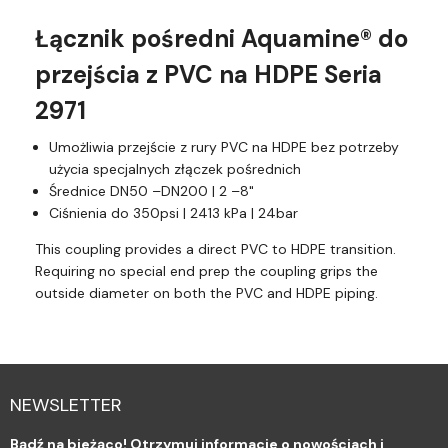
Łącznik pośredni Aquamine® do
przejścia z PVC na HDPE Seria
2971
Umożliwia przejście z rury PVC na HDPE bez potrzeby
użycia specjalnych złączek pośrednich
Średnice DN50 –DN200 | 2 –8"
Ciśnienia do 350psi | 2413 kPa | 24bar
This coupling provides a direct PVC to HDPE transition.
Requiring no special end prep the coupling grips the
outside diameter on both the PVC and HDPE piping.
NEWSLETTER
Bądź na bieżąco! Otrzymuj informacje o nowościach i