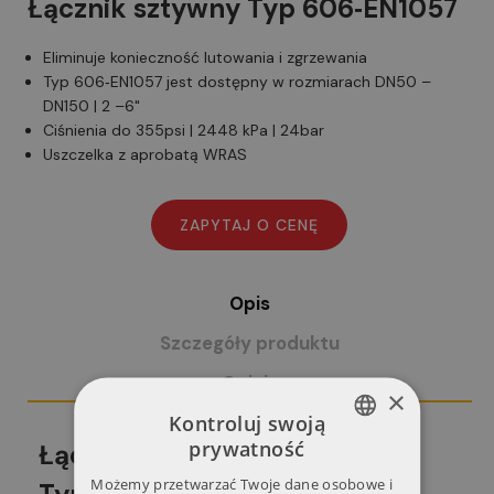
Łącznik sztywny Typ 606‑EN1057
Eliminuje konieczność lutowania i zgrzewania
Typ 606‑EN1057 jest dostępny w rozmiarach DN50 –
DN150 | 2 –6"
Ciśnienia do 355psi | 2448 kPa | 24bar
Uszczelka z aprobatą WRAS
Opis
Szczegóły produktu
Opinie
×
Kontroluj swoją
prywatność
Łącznik sztywny
POLISH
Możemy przetwarzać Twoje dane osobowe i