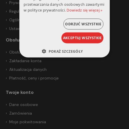
Prywatność i bezpieczeństwo
przetwarzania danych osobowych zawartymi
w polityce prywatności.
Dowiedz się więcej »
Regulamin
Ogólne warunki sprzedaży
ODRZUĆ WSZYSTKIE
Ustawienia prywatności
AKCEPTUJ WSZYSTKIE
Obsługa klienta
POKAŻ SZCZEGÓŁY
Obsługa klienta
Zakładanie konta
Aktualizacja danych
Płatność, ceny i promocje
Twoje konto
Dane osobowe
Zamówienia
Moje pokwitowania