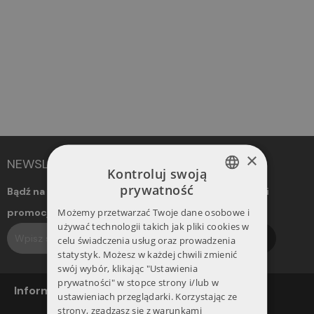
×
NEWSLETTER
Kontroluj swoją
prywatność
Bądź na bieżąco! Otrzymuj informacje o nowościach i
POLISH
Możemy przetwarzać Twoje dane osobowe i
promocjach. Dołącz do naszego newslettera.
ENGLISH
używać technologii takich jak pliki cookies w
Subskrybuj
celu świadczenia usług oraz prowadzenia
statystyk. Możesz w każdej chwili zmienić
swój wybór, klikając "Ustawienia
prywatności" w stopce strony i/lub w
Informacje
ustawieniach przeglądarki. Korzystając ze
strony, zgadzasz się z warunkami