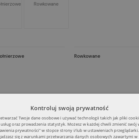
łnierzowe
Rowkowane
ołnierzowe
Rowkowane
Kontroluj swoją prywatność
twarzać Twoje dane osobowe i używać technologii takich jak pliki cooki
 usług oraz prowadzenia statystyk. Możesz w każdej chwili zmienić swój
tawienia prywatności" w stopce strony i/lub w ustawieniach przeglądarki.
zgadzasz się z warunkami przetwarzania danych osobowych zawartymi w 