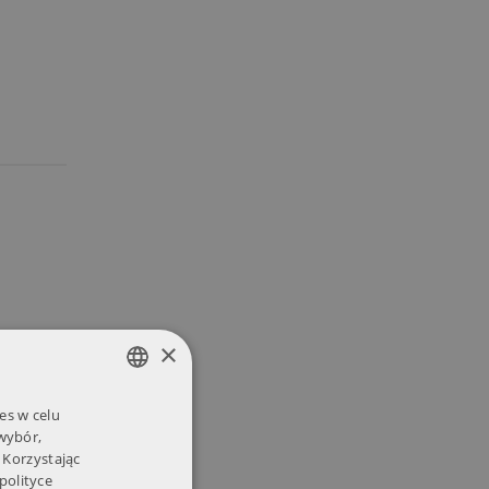
×
es w celu
POLISH
 wybór,
ENGLISH
 Korzystając
polityce