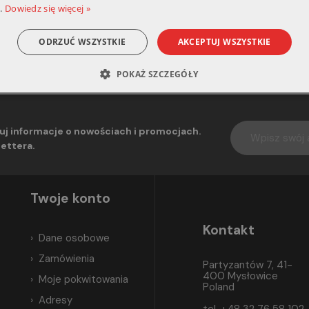
.
Dowiedz się więcej »
ODRZUĆ WSZYSTKIE
AKCEPTUJ WSZYSTKIE
POKAŻ SZCZEGÓŁY
uj informacje o nowościach i promocjach.
ettera.
Twoje konto
Kontakt
Dane osobowe
Zamówienia
Partyzantów 7, 41-
400 Mysłowice
Moje pokwitowania
Poland
Adresy