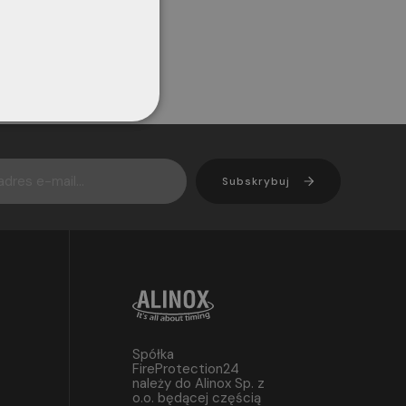
Subskrybuj
Spółka
FireProtection24
należy do Alinox Sp. z
o.o. będącej częścią