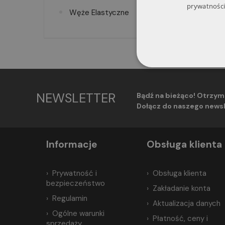
prywatności
Węże Elastyczne
NEWSLETTER
Bądź na bieżąco! Otrzym
Dołącz do naszego newsl
Informacje
Obsługa klienta
Prywatność i
Obsługa klienta
bezpieczeństwo
Zakładanie konta
Regulamin
Aktualizacja danych
Ogólne warunki
Płatność, ceny i
sprzedaży