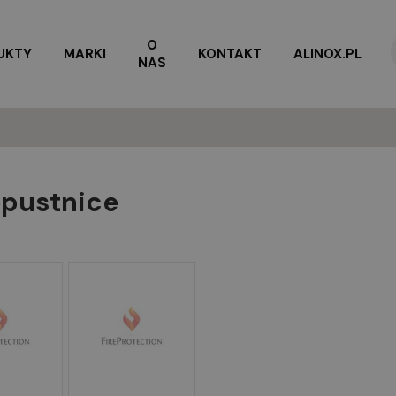
O
UKTY
MARKI
KONTAKT
ALINOX.PL
NAS
epustnice