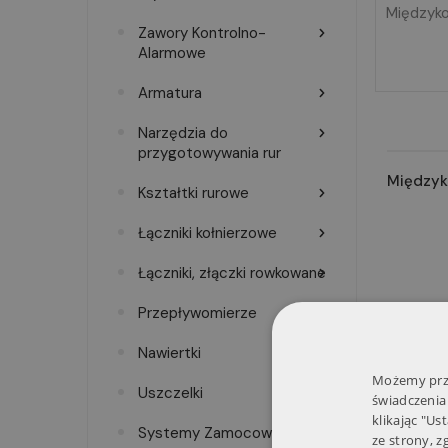
Międzyko
Zawory Kontrolno-
Alarmowe
Armatura
Narzędzia do
przygotowywania rur
Międzyk
Kształtki rurowe
Łączniki kołnierzowe
Łączniki, złączki rowkowane
Przepływomierze
Nawiertki
Możemy prze
Uszczelki
świadczenia
klikając "Us
Systemy Zamocowań
ze strony, 