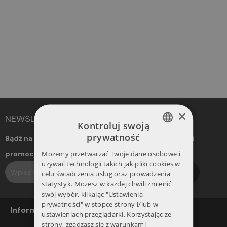
×
NEWSLETTER
Kontroluj swoją
prywatność
Bądź na bieżąco! Otrzymuj informacje o nowościach i
POLISH
Możemy przetwarzać Twoje dane osobowe i
promocjach. Dołącz do naszego newslettera.
ENGLISH
używać technologii takich jak pliki cookies w
Subskrybuj
celu świadczenia usług oraz prowadzenia
statystyk. Możesz w każdej chwili zmienić
swój wybór, klikając "Ustawienia
prywatności" w stopce strony i/lub w
Informacje
ustawieniach przeglądarki. Korzystając ze
strony, zgadzasz się z warunkami