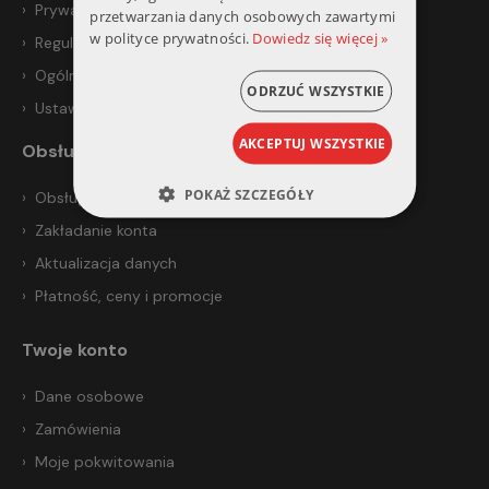
Prywatność i bezpieczeństwo
przetwarzania danych osobowych zawartymi
w polityce prywatności.
Dowiedz się więcej »
Regulamin
Ogólne warunki sprzedaży
ODRZUĆ WSZYSTKIE
Ustawienia prywatności
AKCEPTUJ WSZYSTKIE
Obsługa klienta
POKAŻ SZCZEGÓŁY
Obsługa klienta
Zakładanie konta
Aktualizacja danych
Płatność, ceny i promocje
Twoje konto
Dane osobowe
Zamówienia
Moje pokwitowania