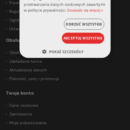
Prywatność i bezpieczeństwo
przetwarzania danych osobowych zawartymi
w polityce prywatności.
Dowiedz się więcej »
Regulamin
Ogólne warunki sprzedaży
ODRZUĆ WSZYSTKIE
Ustawienia prywatności
AKCEPTUJ WSZYSTKIE
Obsługa klienta
POKAŻ SZCZEGÓŁY
Obsługa klienta
Zakładanie konta
Aktualizacja danych
Płatność, ceny i promocje
Twoje konto
Dane osobowe
Zamówienia
Moje pokwitowania