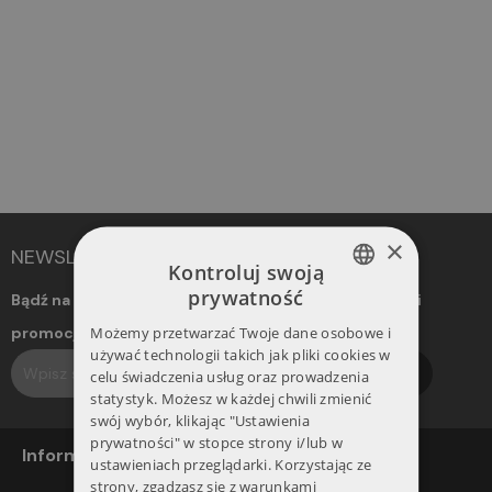
×
NEWSLETTER
Kontroluj swoją
prywatność
Bądź na bieżąco! Otrzymuj informacje o nowościach i
POLISH
Możemy przetwarzać Twoje dane osobowe i
promocjach. Dołącz do naszego newslettera.
ENGLISH
używać technologii takich jak pliki cookies w
Subskrybuj
celu świadczenia usług oraz prowadzenia
statystyk. Możesz w każdej chwili zmienić
swój wybór, klikając "Ustawienia
prywatności" w stopce strony i/lub w
Informacje
ustawieniach przeglądarki. Korzystając ze
strony, zgadzasz się z warunkami