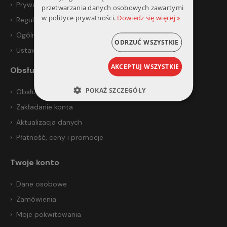
Prywatność i bezpieczeństwo
przetwarzania danych osobowych zawartymi
w polityce prywatności.
Dowiedz się więcej »
Regulamin
Ogólne warunki sprzedaży
ODRZUĆ WSZYSTKIE
Ustawienia prywatności
AKCEPTUJ WSZYSTKIE
Obsługa klienta
POKAŻ SZCZEGÓŁY
Obsługa klienta
Zakładanie konta
Aktualizacja danych
Płatność, ceny i promocje
Twoje konto
Dane osobowe
Zamówienia
Moje pokwitowania