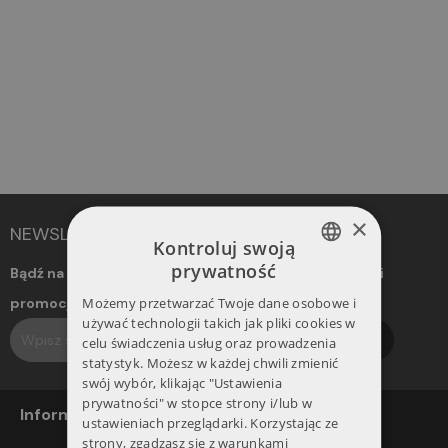
×
NEWSLETTER
Kontroluj swoją
prywatność
Bądź na bieżąco! Otrzymuj informacje o nowościach i
POLISH
Możemy przetwarzać Twoje dane osobowe i
promocjach. Dołącz do naszego newslettera.
ENGLISH
używać technologii takich jak pliki cookies w
Subskrybuj
celu świadczenia usług oraz prowadzenia
statystyk. Możesz w każdej chwili zmienić
swój wybór, klikając "Ustawienia
prywatności" w stopce strony i/lub w
Informacje
ustawieniach przeglądarki. Korzystając ze
strony, zgadzasz się z warunkami