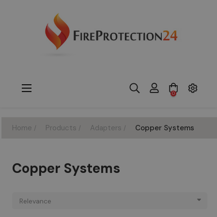
Toggle
☰
0
navigation
Home
Products
Adapters
Copper Systems
Copper Systems
Relevance